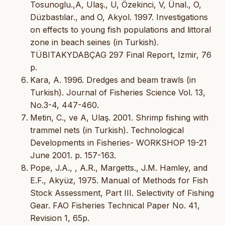
Tosunoglu.,A, Ulaş., U, Özekinci, V, Ünal., O,
Düzbastılar., and O, Akyol. 1997. Investigations
on effects to young fish populations and littoral
zone in beach seines (in Turkish).
TÜBITAKYDABÇAG 297 Final Report, Izmir, 76
p.
Kara, A. 1996. Dredges and beam trawls (in
Turkish). Journal of Fisheries Science Vol. 13,
No.3-4, 447-460.
Metin, C., ve A, Ulaş. 2001. Shrimp fishing with
trammel nets (in Turkish). Technological
Developments in Fisheries- WORKSHOP 19-21
June 2001. p. 157-163.
Pope, J.A., , A.R., Margetts., J.M. Hamley, and
E.F., Akyüz, 1975. Manual of Methods for Fish
Stock Assessment, Part III. Selectivity of Fishing
Gear. FAO Fisheries Technical Paper No. 41,
Revision 1, 65p.