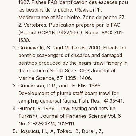
1987. Fishes FAO identification des especes pou
les besoins de la peche. (Revision 1).
Mediterranee et Mer Noire. Zone de peche 37.
2. Vertebres. Publication prepare par la FAO
(Project GCP/INT/422/EEC). Rome, FAO: 761-
1530.
Gronewold, S., and M. Fonds. 2000. Effects on
benthic scavengers of discards and damaged
benthos produced by the beam-trawl fishery in
the southern North Sea.- ICES Journal of
Marine Science, 57: 1395- 1406.
Gunderson, D.R., and I.E. Ellis. 1986.
Development of plumb staff beam trawl for
sampling demersal fauna. Fish. Res., 4: 35-41.
Gurbet, R. 1989. Trawl fishing and nets (in
Turkish). Journal of Fisheries Science Vol. 6,
No. 21-22-23-24, 102-111.
Hoşsucu, H., A, Tokaç., B, Dural., Z,