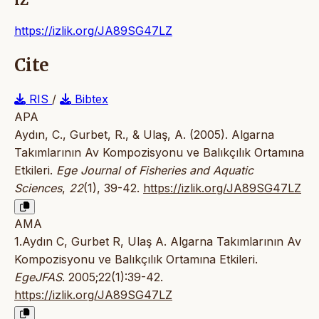
IZ
https://izlik.org/JA89SG47LZ
Cite
RIS
/
Bibtex
APA
Aydın, C., Gurbet, R., & Ulaş, A. (2005). Algarna
Takımlarının Av Kompozisyonu ve Balıkçılık Ortamına
Etkileri.
Ege Journal of Fisheries and Aquatic
Sciences
,
22
(1), 39-42.
https://izlik.org/JA89SG47LZ
AMA
1.Aydın C, Gurbet R, Ulaş A. Algarna Takımlarının Av
Kompozisyonu ve Balıkçılık Ortamına Etkileri.
EgeJFAS
. 2005;22(1):39-42.
https://izlik.org/JA89SG47LZ