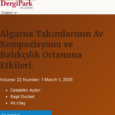
English
Algarna Takımlarının Av
Kompozisyonu ve
Balıkçılık Ortamına
Etkileri.
Volume: 22
Number: 1
March 1, 2005
Celalettin Aydın
Raşit Gurbet
Ali Ulaş