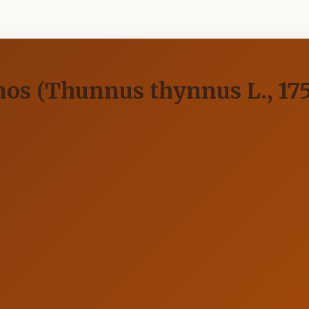
nos (Thunnus thynnus L., 17