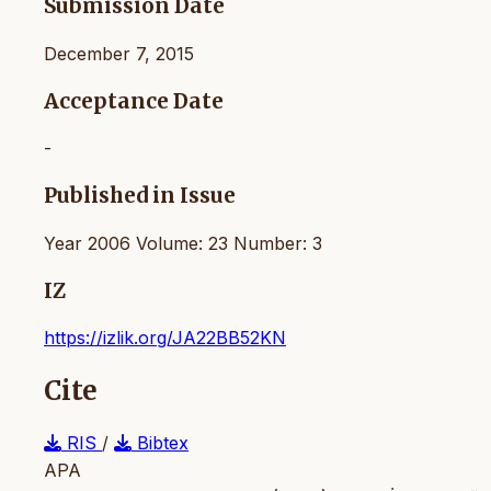
Submission Date
December 7, 2015
Acceptance Date
-
Published in Issue
Year 2006 Volume: 23 Number: 3
IZ
https://izlik.org/JA22BB52KN
Cite
RIS
/
Bibtex
APA