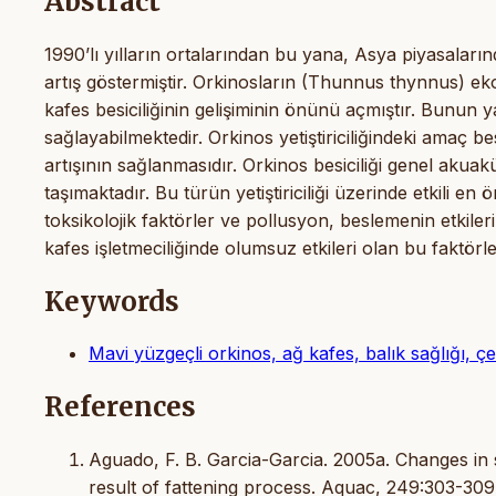
Abstract
1990’lı yılların ortalarından bu yana, Asya piyasaların
artış göstermiştir. Orkinosların (Thunnus thynnus) e
kafes besiciliğinin gelişiminin önünü açmıştır. Bunun 
sağlayabilmektedir. Orkinos yetiştiriciliğindeki amaç be
artışının sağlanmasıdır. Orkinos besiciliği genel akuak
taşımaktadır. Bu türün yetiştiriciliği üzerinde etkili en
toksikolojik faktörler ve pollusyon, beslemenin etkile
kafes işletmeciliğinde olumsuz etkileri olan bu faktör
Keywords
Mavi yüzgeçli orkinos, ağ kafes, balık sağlığı, ç
References
Aguado, F. B. Garcia-Garcia. 2005a. Changes in 
result of fattening process. Aquac, 249:303-309