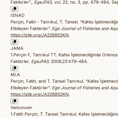
Faktörler”.,
EgeJFAS
, vol. 23, no. 3, pp. 479–484, Sep
ISNAD
Perçin, Fatih - Tanrıkul, T. Tansel. “Kafes İşletmeci
Etkileyen Faktörler”.
Ege Journal of Fisheries and Aqu
https://izlik.org/JA22BB52KN
.
JAMA
1.Perçin F, Tanrıkul TT. Kafes İşletmeciliğinde Orkin
Faktörler.
EgeJFAS
. 2006;23:479–484.
MLA
Perçin, Fatih, and T. Tansel Tanrıkul. “Kafes İşletme
Etkileyen Faktörler”.
Ege Journal of Fisheries and Aqu
https://izlik.org/JA22BB52KN
.
Vancouver
1.Fatih Perçin, T. Tansel Tanrıkul. Kafes İşletmecili