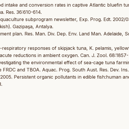
 intake and conversion rates in captive Atlantic bluefin tu
a. Res. 36:610-614.
quaculture subprogram newsletter, Exp. Prog. Edt. 2002/03
ish). Gazipaşa, Antalya.
ment plan. Res. Man. Div. Dep. Env. Land Man. Adelaide, S
io-respiratory responses of skipjack tuna, K. pelamis, yellow
 acute reductions in ambient oxygen. Can. J. Zool. 68:1857-
estigating the environmental effect of sea-cage tuna farming
he FRDC and TBOA. Aquac. Prog. South Aust. Res. Dev. Ins.
 2005. Persistent organic pollutants in edible fish:human an
3.