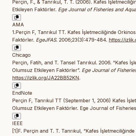
Perçin, F., & Tanrıkul, T. T. (2006). Kafes İşletmecil
Etkileyen Faktörler.
Ege Journal of Fisheries and Aqua
AMA
1.Perçin F, Tanrıkul TT. Kafes İşletmeciliğinde Orkin
Faktörler.
EgeJFAS
. 2006;23(3):479-484.
https://izl
Chicago
Perçin, Fatih, and T. Tansel Tanrıkul. 2006. “Kafes İ
Olumsuz Etkileyen Faktörler”.
Ege Journal of Fisherie
https://izlik.org/JA22BB52KN
.
EndNote
Perçin F, Tanrıkul TT (September 1, 2006) Kafes İşle
Olumsuz Etkileyen Faktörler. Ege Journal of Fisheri
IEEE
[1]F. Perçin and T. T. Tanrıkul, “Kafes İşletmeciliği