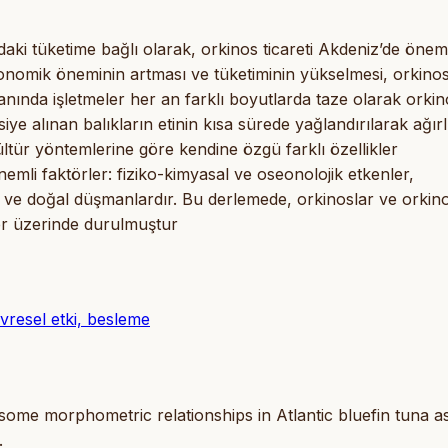
daki tüketime bağlı olarak, orkinos ticareti Akdeniz’de öneml
konomik öneminin artması ve tüketiminin yükselmesi, orkino
yanında işletmeler her an farklı boyutlarda taze olarak orki
siye alınan balıkların etinin kısa sürede yağlandırılarak ağırl
ültür yöntemlerine göre kendine özgü farklı özellikler
 önemli faktörler: fiziko-kimyasal ve oseonolojik etkenler,
ri ve doğal düşmanlardır. Bu derlemede, orkinoslar ve orkin
ler üzerinde durulmuştur
evresel etki, besleme
some morphometric relationships in Atlantic bluefin tuna a
.