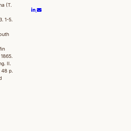
na (T.
. 1-5.
outh
fin
 1865.
. II.
 48 p.
d