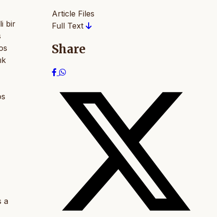
Article Files
i bir
Full Text
s
Share
nos
ık
os
s a