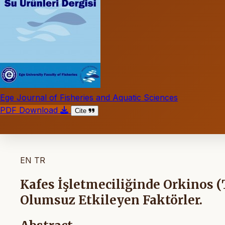
Ege Journal of Fisheries and Aquatic Sciences
PDF Download
Cite
EN
TR
Kafes İşletmeciliğinde Orkinos (
Olumsuz Etkileyen Faktörler.