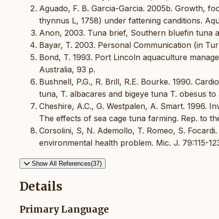
Aguado, F. B. Garcia-Garcia. 2005b. Growth, food
thynnus L, 1758) under fattening canditions. Aqu
Anon, 2003. Tuna brief, Southern bluefin tuna a
Bayar, T. 2003. Personal Communication (in Turk
Bond, T. 1993. Port Lincoln aquaculture manage
Australia, 93 p.
Bushnell, P.G., R. Brill, R.E. Bourke. 1990. Card
tuna, T. albacares and bigeye tuna T. obesus to
Cheshire, A.C., G. Westpalen, A. Smart. 1996. Inv
The effects of sea cage tuna farming. Rep. to t
Corsolini, S, N. Ademollo, T. Romeo, S. Focardi.
environmental health problem. Mic. J. 79:115-12
Show All References(37)
Details
Primary Language