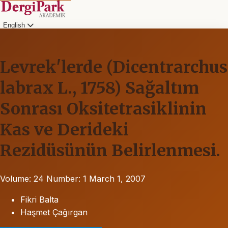
English
Levrek'lerde (Dicentrarchus
labrax L., 1758) Sağaltım
Sonrası Oksitetrasiklinin
Kas ve Derideki
Rezidüsünün Belirlenmesi.
Volume: 24
Number: 1
March 1, 2007
Fikri Balta
Haşmet Çağırgan