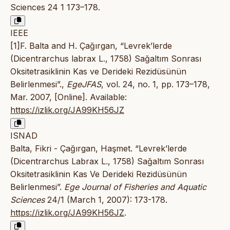
Sciences 24 1 173–178.
IEEE
[1]F. Balta and H. Çağırgan, “Levrek’lerde
(Dicentrarchus labrax L., 1758) Sağaltım Sonrası
Oksitetrasiklinin Kas ve Derideki Rezidüsünün
Belirlenmesi”.,
EgeJFAS
, vol. 24, no. 1, pp. 173–178,
Mar. 2007, [Online]. Available:
https://izlik.org/JA99KH56JZ
ISNAD
Balta, Fikri - Çağırgan, Haşmet. “Levrek’lerde
(Dicentrarchus Labrax L., 1758) Sağaltım Sonrası
Oksitetrasiklinin Kas Ve Derideki Rezidüsünün
Belirlenmesi”.
Ege Journal of Fisheries and Aquatic
Sciences
24/1 (March 1, 2007): 173-178.
https://izlik.org/JA99KH56JZ
.