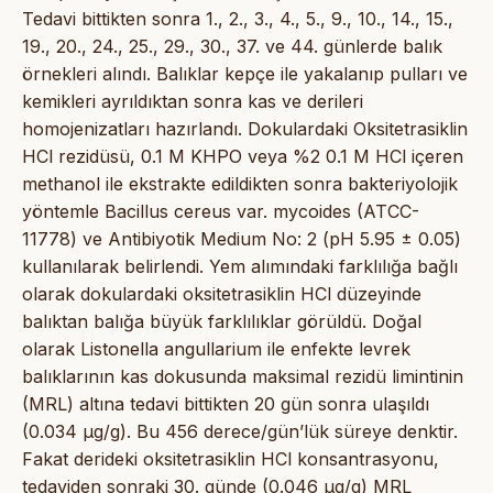
Tedavi bittikten sonra 1., 2., 3., 4., 5., 9., 10., 14., 15.,
19., 20., 24., 25., 29., 30., 37. ve 44. günlerde balık
örnekleri alındı. Balıklar kepçe ile yakalanıp pulları ve
kemikleri ayrıldıktan sonra kas ve derileri
homojenizatları hazırlandı. Dokulardaki Oksitetrasiklin
HCl rezidüsü, 0.1 M KHPO veya %2 0.1 M HCl içeren
methanol ile ekstrakte edildikten sonra bakteriyolojik
yöntemle Bacillus cereus var. mycoides (ATCC-
11778) ve Antibiyotik Medium No: 2 (pH 5.95 ± 0.05)
kullanılarak belirlendi. Yem alımındaki farklılığa bağlı
olarak dokulardaki oksitetrasiklin HCl düzeyinde
balıktan balığa büyük farklılıklar görüldü. Doğal
olarak Listonella angullarium ile enfekte levrek
balıklarının kas dokusunda maksimal rezidü limintinin
(MRL) altına tedavi bittikten 20 gün sonra ulaşıldı
(0.034 μg/g). Bu 456 derece/gün’lük süreye denktir.
Fakat derideki oksitetrasiklin HCl konsantrasyonu,
tedaviden sonraki 30. günde (0.046 μg/g) MRL