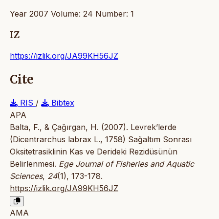
Year 2007 Volume: 24 Number: 1
IZ
https://izlik.org/JA99KH56JZ
Cite
RIS
/
Bibtex
APA
Balta, F., & Çağırgan, H. (2007). Levrek’lerde
(Dicentrarchus labrax L., 1758) Sağaltım Sonrası
Oksitetrasiklinin Kas ve Derideki Rezidüsünün
Belirlenmesi.
Ege Journal of Fisheries and Aquatic
Sciences
,
24
(1), 173-178.
https://izlik.org/JA99KH56JZ
AMA