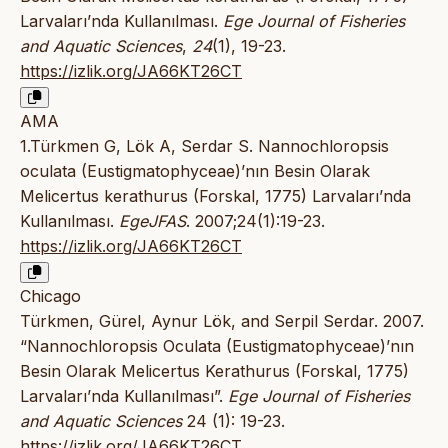
Larvaları’nda Kullanılması.
Ege Journal of Fisheries
and Aquatic Sciences
,
24
(1), 19-23.
https://izlik.org/JA66KT26CT
AMA
1.Türkmen G, Lök A, Serdar S. Nannochloropsis
oculata (Eustigmatophyceae)’nın Besin Olarak
Melicertus kerathurus (Forskal, 1775) Larvaları’nda
Kullanılması.
EgeJFAS
. 2007;24(1):19-23.
https://izlik.org/JA66KT26CT
Chicago
Türkmen, Gürel, Aynur Lök, and Serpil Serdar. 2007.
“Nannochloropsis Oculata (Eustigmatophyceae)’nın
Besin Olarak Melicertus Kerathurus (Forskal, 1775)
Larvaları’nda Kullanılması”.
Ege Journal of Fisheries
and Aquatic Sciences
24 (1): 19-23.
https://izlik.org/JA66KT26CT
.