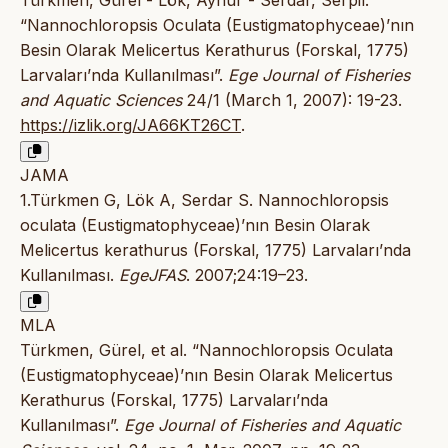
Türkmen, Gürel - Lök, Aynur - Serdar, Serpil.
“Nannochloropsis Oculata (Eustigmatophyceae)’nın
Besin Olarak Melicertus Kerathurus (Forskal, 1775)
Larvaları’nda Kullanılması”.
Ege Journal of Fisheries
and Aquatic Sciences
24/1 (March 1, 2007): 19-23.
https://izlik.org/JA66KT26CT
.
JAMA
1.Türkmen G, Lök A, Serdar S. Nannochloropsis
oculata (Eustigmatophyceae)’nın Besin Olarak
Melicertus kerathurus (Forskal, 1775) Larvaları’nda
Kullanılması.
EgeJFAS
. 2007;24:19–23.
MLA
Türkmen, Gürel, et al. “Nannochloropsis Oculata
(Eustigmatophyceae)’nın Besin Olarak Melicertus
Kerathurus (Forskal, 1775) Larvaları’nda
Kullanılması”.
Ege Journal of Fisheries and Aquatic