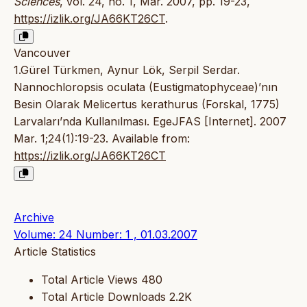
Sciences
, vol. 24, no. 1, Mar. 2007, pp. 19-23,
https://izlik.org/JA66KT26CT
.
Vancouver
1.Gürel Türkmen, Aynur Lök, Serpil Serdar.
Nannochloropsis oculata (Eustigmatophyceae)’nın
Besin Olarak Melicertus kerathurus (Forskal, 1775)
Larvaları’nda Kullanılması. EgeJFAS [Internet]. 2007
Mar. 1;24(1):19-23. Available from:
https://izlik.org/JA66KT26CT
Archive
Volume: 24 Number: 1 , 01.03.2007
Article Statistics
Total Article Views
480
Total Article Downloads
2.2K