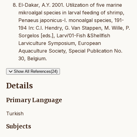
El-Dakar, A.Y. 2001. Utilization of five marine
mikroalgal species in larval feeding of shrimp,
Penaeus japonicus-I. monoalgal species, 191-
194 In: C.I. Hendry, G. Van Stappen, M. Wille, P.
Sorgelos [eds.], Larvi’01-Fish &Shellfish
Larviculture Symposium, European
Aquaculture Society, Special Publication No.
30, Belgium.
Show All References(24)
Details
Primary Language
Turkish
Subjects