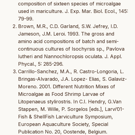
composition of sixteen species of microalgae
used in mariculture. J. Exp. Mar. Biol. Ecol., 145:
79-99.
Brown, M.R., C.D. Garland, S.W. Jefrey, I.D.
Jameson, J.M. Leroi. 1993. The gross and
amino acid compositions of batch and semi-
continuous cultures of Isochyrsis sp., Pavlova
lutheri and Nannochloropsis oculata. J. Appl.
Phycal., 5: 285-296.
Carrillo-Sanchez, M.A., R. Castro-Longoria, L.
Bringas-Alvarado, J.A. Lopez- Elias, S. Galaviz-
Moreno. 2001. Different Nutrition Mixes of
Microalgae as Food Shrimp Larvae of
Litopenaeus stylirostris. In C.I. Hendry, G.Van
Stappen, M. Wille, P. Sorgelos [eds.], Larvi’01-
Fish & ShellFish Larviculture Symposium,
European Aquaculture Society, Special
Publication No. 20, Oostende, Belgium.