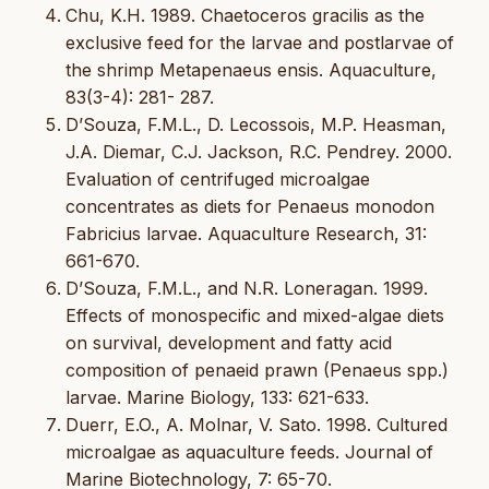
Chu, K.H. 1989. Chaetoceros gracilis as the
exclusive feed for the larvae and postlarvae of
the shrimp Metapenaeus ensis. Aquaculture,
83(3-4): 281- 287.
D’Souza, F.M.L., D. Lecossois, M.P. Heasman,
J.A. Diemar, C.J. Jackson, R.C. Pendrey. 2000.
Evaluation of centrifuged microalgae
concentrates as diets for Penaeus monodon
Fabricius larvae. Aquaculture Research, 31:
661-670.
D’Souza, F.M.L., and N.R. Loneragan. 1999.
Effects of monospecific and mixed-algae diets
on survival, development and fatty acid
composition of penaeid prawn (Penaeus spp.)
larvae. Marine Biology, 133: 621-633.
Duerr, E.O., A. Molnar, V. Sato. 1998. Cultured
microalgae as aquaculture feeds. Journal of
Marine Biotechnology, 7: 65-70.