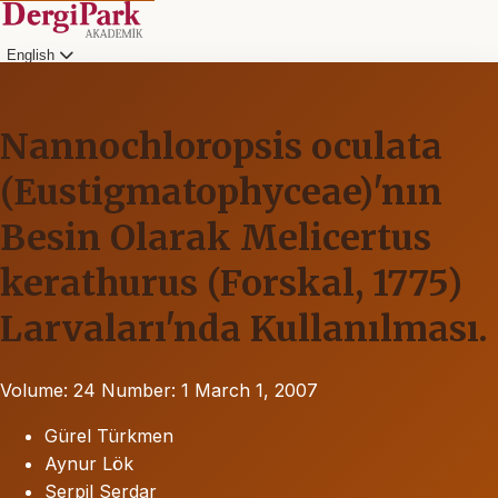
English
Nannochloropsis oculata
(Eustigmatophyceae)'nın
Besin Olarak Melicertus
kerathurus (Forskal, 1775)
Larvaları'nda Kullanılması.
Volume: 24
Number: 1
March 1, 2007
Gürel Türkmen
Aynur Lök
Serpil Serdar