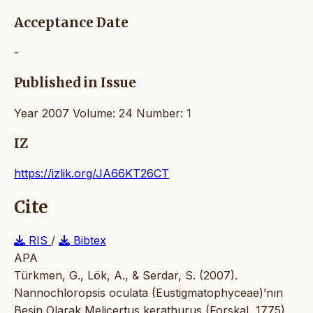
Acceptance Date
-
Published in Issue
Year 2007 Volume: 24 Number: 1
IZ
https://izlik.org/JA66KT26CT
Cite
RIS
/
Bibtex
APA
Türkmen, G., Lök, A., & Serdar, S. (2007).
Nannochloropsis oculata (Eustigmatophyceae)’nın
Besin Olarak Melicertus kerathurus (Forskal, 1775)