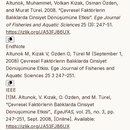
Altunok, Muhammet, Volkan Kızak, Osman Özden,
and Murat Türel. 2008. “Çevresel Faktörlerin
Balıklarda Cinsiyet Dönüşümüne Etkisi”.
Ege Journal
of Fisheries and Aquatic Sciences
25 (3): 247-51.
https://izlik.org/JA53FJ86UX
.
EndNote
Altunok M, Kızak V, Özden O, Türel M (September 1,
2008) Çevresel Faktörlerin Balıklarda Cinsiyet
Dönüşümüne Etkisi. Ege Journal of Fisheries and
Aquatic Sciences 25 3 247–251.
IEEE
[1]M. Altunok, V. Kızak, O. Özden, and M. Türel,
“Çevresel Faktörlerin Balıklarda Cinsiyet
Dönüşümüne Etkisi”.,
EgeJFAS
, vol. 25, no. 3, pp.
247–251, Sept. 2008, [Online]. Available:
https://izlik.org/JA53FJ86UX