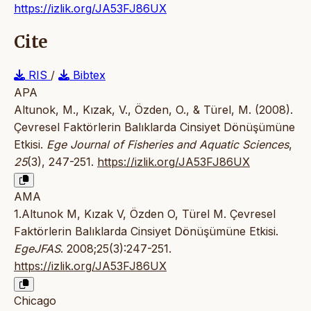
https://izlik.org/JA53FJ86UX
Cite
RIS
/
Bibtex
APA
Altunok, M., Kızak, V., Özden, O., & Türel, M. (2008).
Çevresel Faktörlerin Balıklarda Cinsiyet Dönüşümüne
Etkisi.
Ege Journal of Fisheries and Aquatic Sciences
,
25
(3), 247-251.
https://izlik.org/JA53FJ86UX
AMA
1.Altunok M, Kızak V, Özden O, Türel M. Çevresel
Faktörlerin Balıklarda Cinsiyet Dönüşümüne Etkisi.
EgeJFAS
. 2008;25(3):247-251.
https://izlik.org/JA53FJ86UX
Chicago