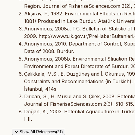
Region. Journal of FisheriseSciences.com 3(2), 
Akşıray, F., 1982. Environmental Effects on Restri
1881) Produced in Lake Burdur. Atatürk Üniversites
Anonymous, 2008a. T.C. Bullettin of Statistic of 
2009. http://www.tuik.gov.tr/PreHaberBultenler
Anonymous, 2010. Department of Control, Suppor
Data of 2008. Burdur.
Anonymous, 2008b. Environmental Stiuation Rep
Environment and Forest Diretorate of Burdur, 2
Çelikkale, M.S., E. Düzgüneş and İ. Okumus, 1999
Constraints and Recommendations (in Turkish), İs
İstanbul, 414s.
Dirican, S., H. Musul and S. Çilek, 2008. Potent
Journal of FisheriseSciences.com 2(3), 510-515.
Doğan, K., 2003. Potential Aquaculture in Turkey. 
I-II.
Show All References(21)