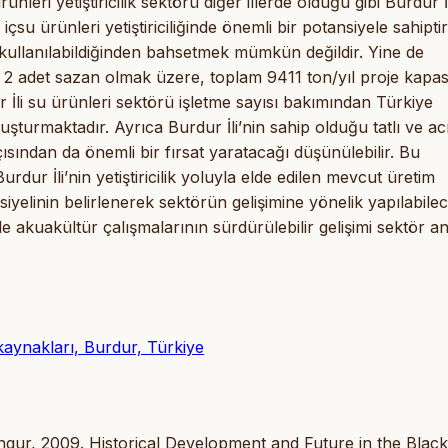
leri yetiştiricilik sektörü diğer illerde olduğu gibi Burdur İl
içsu ürünleri yetiştiriciliğinde önemli bir potansiyele sahiptir
e kullanılabildiğinden bahsetmek mümkün değildir. Yine de
e 2 adet sazan olmak üzere, toplam 9411 ton/yıl proje kapasi
r İli su ürünleri sektörü işletme sayısı bakımından Türkiye
şturmaktadır. Ayrıca Burdur İli’nin sahip olduğu tatlı ve ac
açısından da önemli bir fırsat yaratacağı düşünülebilir. Bu
dur İli’nin yetiştiricilik yoluyla elde edilen mevcut üretim
elinin belirlenerek sektörün gelişimine yönelik yapılabile
de akuakültür çalışmalarının sürdürülebilir gelişimi sektör an
u kaynakları, Burdur, Türkiye
ungur, 2009. Historical Development and Future in the Blac