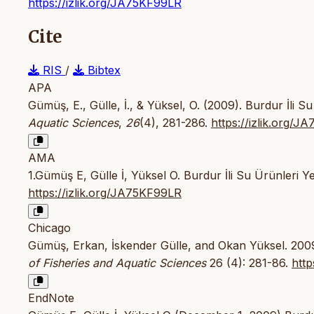
https://izlik.org/JA75KF99LR
Cite
RIS
/
Bibtex
APA
Gümüş, E., Gülle, İ., & Yüksel, O. (2009). Burdur İli Su Ü
Aquatic Sciences
,
26
(4), 281-286.
https://izlik.org/
AMA
1.Gümüş E, Gülle İ, Yüksel O. Burdur İli Su Ürünleri Yeti
https://izlik.org/JA75KF99LR
Chicago
Gümüş, Erkan, İskender Gülle, and Okan Yüksel. 2009. “B
of Fisheries and Aquatic Sciences
26 (4): 281-86.
http
EndNote