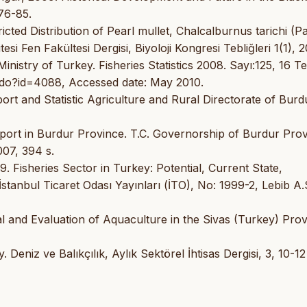
76-85.
cted Distribution of Pearl mullet, Chalcalburnus tarichi (Pal
i Fen Fakültesi Dergisi, Biyoloji Kongresi Tebliğleri 1(1), 2
Ministry of Turkey. Fisheries Statistics 2008. Sayı:125, 16
i.do?id=4088, Accessed date: May 2010.
t and Statistic Agriculture and Rural Directorate of Burd
ort in Burdur Province. T.C. Governorship of Burdur Prov
007, 394 s.
. Fisheries Sector in Turkey: Potential, Current State,
tanbul Ticaret Odası Yayınları (İTO), No: 1999-2, Lebib A.
ial and Evaluation of Aquaculture in the Sivas (Turkey) Prov
Deniz ve Balıkçılık, Aylık Sektörel İhtisas Dergisi, 3, 10-12