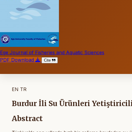
Ege Journal of Fisheries and Aquatic Sciences
PDF Download
Cite
EN
TR
Burdur İli Su Ürünleri Yetiştiricil
Abstract