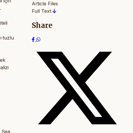
i için
Article Files
.
Full Text
teli
Share
ı-tuzlu
cek
alizi
k Sea