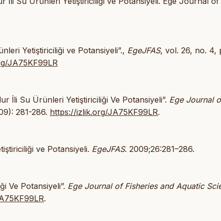
i Su Ürünleri Yetiştiriciliği ve Potansiyeli. Ege Journal of
eri Yetiştiriciliği ve Potansiyeli”.,
EgeJFAS
, vol. 26, no. 4, 
.org/JA75KF99LR
İli Su Ürünleri Yetiştiriciliği Ve Potansiyeli”.
Ege Journal o
09): 281-286.
https://izlik.org/JA75KF99LR
.
ştiriciliği ve Potansiyeli.
EgeJFAS
. 2009;26:281–286.
iği Ve Potansiyeli”.
Ege Journal of Fisheries and Aquatic Sci
g/JA75KF99LR
.