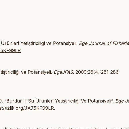
rünleri Yetiştiriciliği ve Potansiyeli.
Ege Journal of Fisheri
JA75KF99LR
ştiriciliği ve Potansiyeli.
EgeJFAS
. 2009;26(4):281-286.
urdur İli Su Ürünleri Yetiştiriciliği Ve Potansiyeli”.
Ege J
s://izlik.org/JA75KF99LR
.