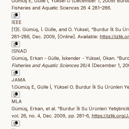
Gümüş E, Gülle İ, Yüksel O (December 1, 2009) Burdur İl
Fisheries and Aquatic Sciences 26 4 281–286.
IEEE
[1]E. Gümüş, İ. Gülle, and O. Yüksel, “Burdur İli Su Ürünl
281–286, Dec. 2009, [Online]. Available:
https://izlik
ISNAD
Gümüş, Erkan - Gülle, İskender - Yüksel, Okan. “Burdur 
Fisheries and Aquatic Sciences
26/4 (December 1, 20
JAMA
1.Gümüş E, Gülle İ, Yüksel O. Burdur İli Su Ürünleri Yeti
MLA
Gümüş, Erkan, et al. “Burdur İli Su Ürünleri Yetiştiricil
vol. 26, no. 4, Dec. 2009, pp. 281-6,
https://izlik.or