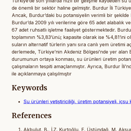
Türkiye’de son yıllarda hızlı bir gelişme kaydeden su ürün
de önemli bir sektör haline gelmiştir. Burdur İli Türkiye 
Ancak, Burdur’daki bu potansiyelin verimli bir şekild
Burdur’da 2009 yılı verilerine göre 65 adet alabalık v
67 adet ruhsatlı işletme faaliyet göstermektedir. Burdu
toplamının %3,83’ünü; kapasite olarak ise %4,81’ini olu
suların alternatif türlerin yanı sıra canlı yem üretimi 
derlemede, Türkiye’nin Akdeniz Bölgesi’nde yer alan Bur
durumunun ortaya konması, su ürünleri üretim potansiy
çalışmaların tespiti amaçlanmıştır. Ayrıca, Burdur İli’n
ile açıklanmaya çalışılmıştır
Keywords
Su ürünleri yetiştiriciliği, üretim potansiyeli, içs
References
Akbulut, B., İ.Z. Kurtoğlu, E. Üstündağ, M. Aks