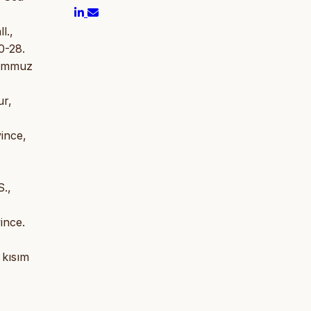
l.,
0-28.
 Temmuz
ur,
ince,
S.,
ince.
 kısım