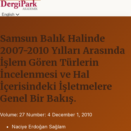
English
Samsun Balık Halinde
2007-2010 Yılları Arasında
İşlem Gören Türlerin
İncelenmesi ve Hal
İçerisindeki İşletmelere
Genel Bir Bakış.
Volume: 27
Number: 4
December 1, 2010
Naciye Erdoğan Sağlam