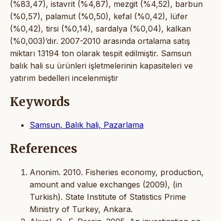
(%83,47), istavrit (%4,87), mezgit (%4,52), barbun
(%0,57), palamut (%0,50), kefal (%0,42), lüfer
(%0,42), tirsi (%0,14), sardalya (%0,04), kalkan
(%0,003)’dır. 2007-2010 arasında ortalama satış
miktarı 13194 ton olarak tespit edilmiştir. Samsun
balık hali su ürünleri işletmelerinin kapasiteleri ve
yatırım bedelleri incelenmiştir
Keywords
Samsun, Balık hali, Pazarlama
References
Anonim. 2010. Fisheries economy, production,
amount and value exchanges (2009), (in
Turkish). State Institute of Statistics Prime
Ministry of Turkey, Ankara.