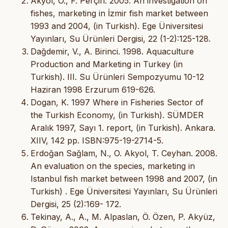
Akyol, O., F. Perçin. 2005. An investigation on
fishes, marketing in İzmir fish market between
1993 and 2004, (in Turkish). Ege Üniversitesi
Yayınları, Su Ürünleri Dergisi, 22 (1-2):125-128.
Dağdemir, V., A. Birinci. 1998. Aquaculture
Production and Marketing in Turkey (in
Turkish). III. Su Ürünleri Sempozyumu 10-12
Haziran 1998 Erzurum 619-626.
Dogan, K. 1997 Where in Fisheries Sector of
the Turkish Economy, (in Turkish). SÜMDER
Aralık 1997, Sayı 1. report, (in Turkish). Ankara.
XIIV, 142 pp. ISBN:975-19-2714-5.
Erdoğan Sağlam, N., O. Akyol, T. Ceyhan. 2008.
An evaluation on the species, marketing in
Istanbul fish market between 1998 and 2007, (in
Turkish) . Ege Üniversitesi Yayınları, Su Ürünleri
Dergisi, 25 (2):169- 172.
Tekinay, A., A., M. Alpaslan, Ö. Özen, P. Akyüz,