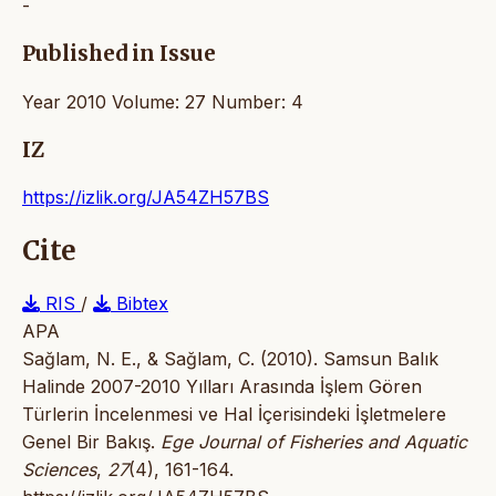
-
Published in Issue
Year 2010 Volume: 27 Number: 4
IZ
https://izlik.org/JA54ZH57BS
Cite
RIS
/
Bibtex
APA
Sağlam, N. E., & Sağlam, C. (2010). Samsun Balık
Halinde 2007-2010 Yılları Arasında İşlem Gören
Türlerin İncelenmesi ve Hal İçerisindeki İşletmelere
Genel Bir Bakış.
Ege Journal of Fisheries and Aquatic
Sciences
,
27
(4), 161-164.