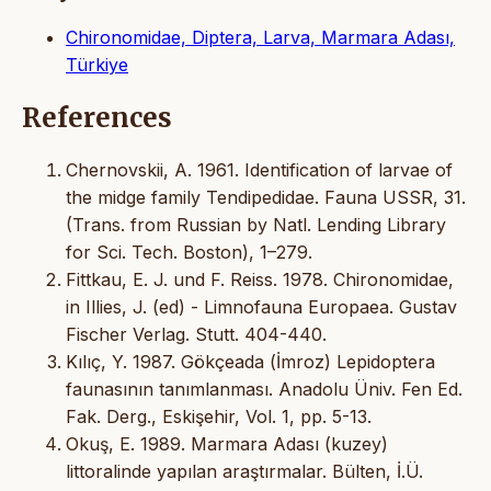
Chironomidae, Diptera, Larva, Marmara Adası,
Türkiye
References
Chernovskii, A. 1961. Identification of larvae of
the midge family Tendipedidae. Fauna USSR, 31.
(Trans. from Russian by Natl. Lending Library
for Sci. Tech. Boston), 1–279.
Fittkau, E. J. und F. Reiss. 1978. Chironomidae,
in Illies, J. (ed) - Limnofauna Europaea. Gustav
Fischer Verlag. Stutt. 404-440.
Kılıç, Y. 1987. Gökçeada (İmroz) Lepidoptera
faunasının tanımlanması. Anadolu Üniv. Fen Ed.
Fak. Derg., Eskişehir, Vol. 1, pp. 5-13.
Okuş, E. 1989. Marmara Adası (kuzey)
littoralinde yapılan araştırmalar. Bülten, İ.Ü.