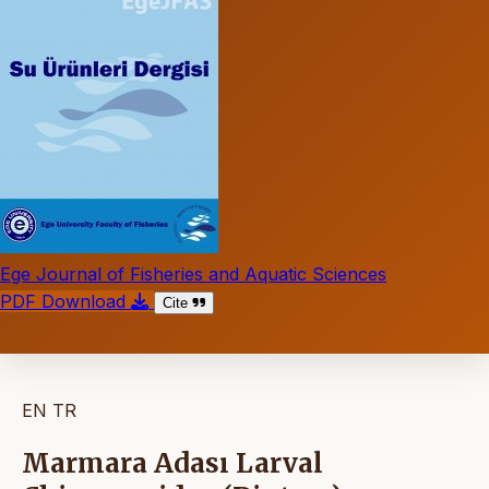
Ege Journal of Fisheries and Aquatic Sciences
PDF Download
Cite
EN
TR
Marmara Adası Larval