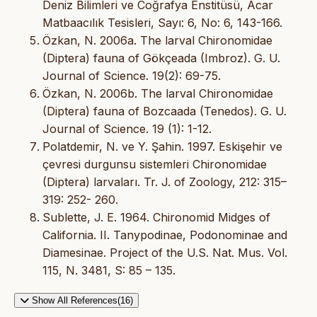
Deniz Bilimleri ve Coğrafya Enstitüsü, Acar
Matbaacılık Tesisleri, Sayı: 6, No: 6, 143-166.
Özkan, N. 2006a. The larval Chironomidae
(Diptera) fauna of Gökçeada (Imbroz). G. U.
Journal of Science. 19(2): 69-75.
Özkan, N. 2006b. The larval Chironomidae
(Diptera) fauna of Bozcaada (Tenedos). G. U.
Journal of Science. 19 (1): 1-12.
Polatdemir, N. ve Y. Şahin. 1997. Eskişehir ve
çevresi durgunsu sistemleri Chironomidae
(Diptera) larvaları. Tr. J. of Zoology, 212: 315–
319: 252- 260.
Sublette, J. E. 1964. Chironomid Midges of
California. II. Tanypodinae, Podonominae and
Diamesinae. Project of the U.S. Nat. Mus. Vol.
115, N. 3481, S: 85 – 135.
Show All References(16)