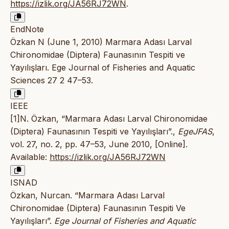
https://izlik.org/JA56RJ72WN
.
EndNote
Özkan N (June 1, 2010) Marmara Adası Larval
Chironomidae (Diptera) Faunasının Tespiti ve
Yayılışları. Ege Journal of Fisheries and Aquatic
Sciences 27 2 47–53.
IEEE
[1]N. Özkan, “Marmara Adası Larval Chironomidae
(Diptera) Faunasının Tespiti ve Yayılışları”.,
EgeJFAS
,
vol. 27, no. 2, pp. 47–53, June 2010, [Online].
Available:
https://izlik.org/JA56RJ72WN
ISNAD
Özkan, Nurcan. “Marmara Adası Larval
Chironomidae (Diptera) Faunasının Tespiti Ve
Yayılışları”.
Ege Journal of Fisheries and Aquatic