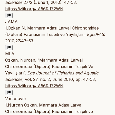
Sciences
27/2 (June 1, 2010): 47-53.
https://izlik.org/JA56RJ72WN
.
JAMA
1.Özkan N. Marmara Adası Larval Chironomidae
(Diptera) Faunasının Tespiti ve Yayılışları.
EgeJFAS
.
2010;27:47–53.
MLA
Özkan, Nurcan. “Marmara Adası Larval
Chironomidae (Diptera) Faunasının Tespiti Ve
Yayılışları”.
Ege Journal of Fisheries and Aquatic
Sciences
, vol. 27, no. 2, June 2010, pp. 47-53,
https://izlik.org/JA56RJ72WN
.
Vancouver
1.Nurcan Özkan. Marmara Adası Larval
Chironomidae (Diptera) Faunasının Tespiti ve