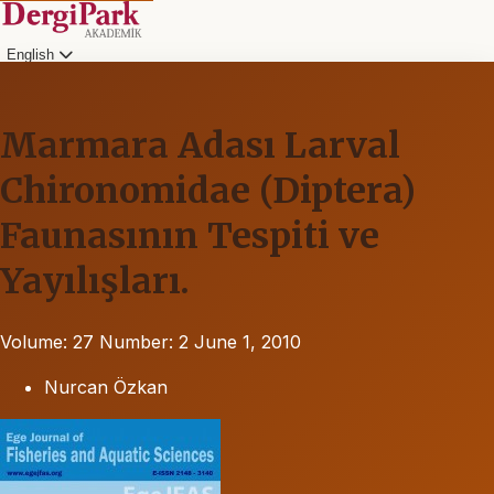
English
Marmara Adası Larval
Chironomidae (Diptera)
Faunasının Tespiti ve
Yayılışları.
Volume: 27
Number: 2
June 1, 2010
Nurcan Özkan