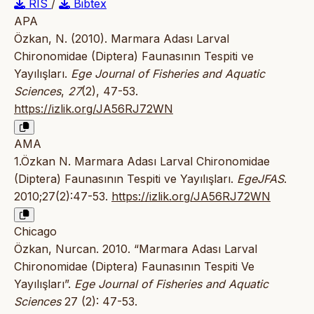
RIS
/
Bibtex
APA
Özkan, N. (2010). Marmara Adası Larval
Chironomidae (Diptera) Faunasının Tespiti ve
Yayılışları.
Ege Journal of Fisheries and Aquatic
Sciences
,
27
(2), 47-53.
https://izlik.org/JA56RJ72WN
AMA
1.Özkan N. Marmara Adası Larval Chironomidae
(Diptera) Faunasının Tespiti ve Yayılışları.
EgeJFAS
.
2010;27(2):47-53.
https://izlik.org/JA56RJ72WN
Chicago
Özkan, Nurcan. 2010. “Marmara Adası Larval
Chironomidae (Diptera) Faunasının Tespiti Ve
Yayılışları”.
Ege Journal of Fisheries and Aquatic
Sciences
27 (2): 47-53.