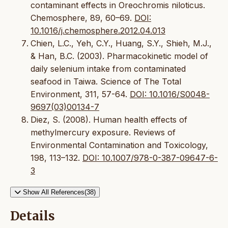
contaminant effects in Oreochromis niloticus.
Chemosphere, 89, 60–69.
DOI:
10.1016/j.chemosphere.2012.04.013
Chien, L.C., Yeh, C.Y., Huang, S.Y., Shieh, M.J.,
& Han, B.C. (2003). Pharmacokinetic model of
daily selenium intake from contaminated
seafood in Taiwa. Science of The Total
Environment, 311, 57-64.
DOI: 10.1016/S0048-
9697(03)00134-7
Diez, S. (2008). Human health effects of
methylmercury exposure. Reviews of
Environmental Contamination and Toxicology,
198, 113–132.
DOI: 10.1007/978-0-387-09647-6-
3
Show All References(38)
Details