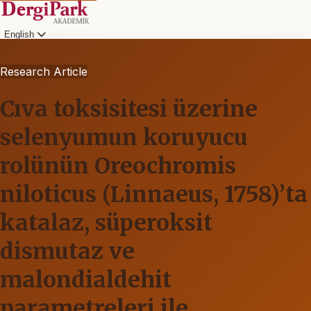
English
Research Article
Cıva toksisitesi üzerine
selenyumun koruyucu
rolünün Oreochromis
niloticus (Linnaeus, 1758)’ta
katalaz, süperoksit
dismutaz ve
malondialdehit
parametreleri ile