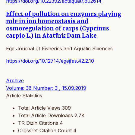
https://doi.org/10.22392/actaquatr.802614
Effect of pollution on enzymes playing
role in ion homeostasis and
osmoregulation of carps (Cyprinus
carpio L.) in Atatürk Dam Lake
Ege Journal of Fisheries and Aquatic Sciences
https://doi.org/10.12714/egejfas.42.2.10
Archive
Volume: 36 Number: 3 , 15.09.2019
Article Statistics
Total Article Views
309
Total Article Downloads
2.7K
TR Dizin Citations
4
Crossref Citation Count
4