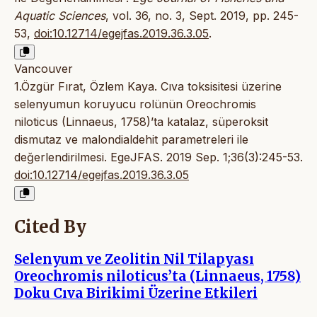
Aquatic Sciences
, vol. 36, no. 3, Sept. 2019, pp. 245-
53,
doi:10.12714/egejfas.2019.36.3.05
.
Vancouver
1.Özgür Fırat, Özlem Kaya. Cıva toksisitesi üzerine
selenyumun koruyucu rolünün Oreochromis
niloticus (Linnaeus, 1758)’ta katalaz, süperoksit
dismutaz ve malondialdehit parametreleri ile
değerlendirilmesi. EgeJFAS. 2019 Sep. 1;36(3):245-53.
doi:10.12714/egejfas.2019.36.3.05
Cited By
Selenyum ve Zeolitin Nil Tilapyası
Oreochromis niloticus’ta (Linnaeus, 1758)
Doku Cıva Birikimi Üzerine Etkileri