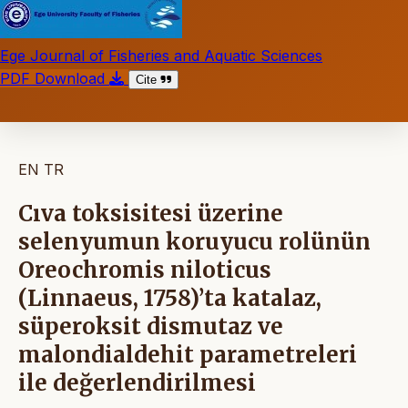
Ege Journal of Fisheries and Aquatic Sciences
PDF Download
Cite
EN
TR
Cıva toksisitesi üzerine
selenyumun koruyucu rolünün
Oreochromis niloticus
(Linnaeus, 1758)’ta katalaz,
süperoksit dismutaz ve
malondialdehit parametreleri
ile değerlendirilmesi