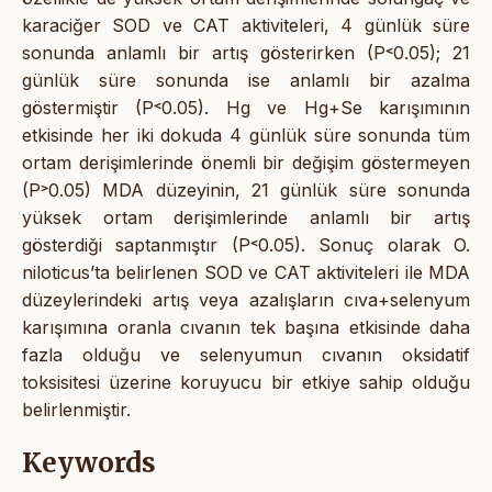
karaciğer SOD ve CAT aktiviteleri, 4 günlük süre
sonunda anlamlı bir artış gösterirken (P˂0.05); 21
günlük süre sonunda ise anlamlı bir azalma
göstermiştir (P˂0.05). Hg ve Hg+Se karışımının
etkisinde her iki dokuda 4 günlük süre sonunda tüm
ortam derişimlerinde önemli bir değişim göstermeyen
(P˃0.05) MDA düzeyinin, 21 günlük süre sonunda
yüksek ortam derişimlerinde anlamlı bir artış
gösterdiği saptanmıştır (P˂0.05). Sonuç olarak O.
niloticus’ta belirlenen SOD ve CAT aktiviteleri ile MDA
düzeylerindeki artış veya azalışların cıva+selenyum
karışımına oranla cıvanın tek başına etkisinde daha
fazla olduğu ve selenyumun cıvanın oksidatif
toksisitesi üzerine koruyucu bir etkiye sahip olduğu
belirlenmiştir.
Keywords