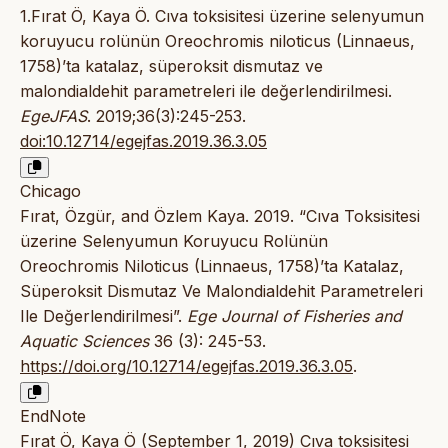
1.Fırat Ö, Kaya Ö. Cıva toksisitesi üzerine selenyumun
koruyucu rolünün Oreochromis niloticus (Linnaeus,
1758)’ta katalaz, süperoksit dismutaz ve
malondialdehit parametreleri ile değerlendirilmesi.
EgeJFAS
. 2019;36(3):245-253.
doi:10.12714/egejfas.2019.36.3.05
Chicago
Fırat, Özgür, and Özlem Kaya. 2019. “Cıva Toksisitesi
üzerine Selenyumun Koruyucu Rolünün
Oreochromis Niloticus (Linnaeus, 1758)’ta Katalaz,
Süperoksit Dismutaz Ve Malondialdehit Parametreleri
Ile Değerlendirilmesi”.
Ege Journal of Fisheries and
Aquatic Sciences
36 (3): 245-53.
https://doi.org/10.12714/egejfas.2019.36.3.05
.
EndNote
Fırat Ö, Kaya Ö (September 1, 2019) Cıva toksisitesi