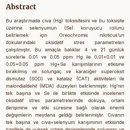
Abstract
Bu araştırmada cıva (Hg) toksisitesini ve bu toksisite
üzerine selenyumun (Se) koruyucu rolünü
belirlemek için Oreochromis niloticus’un
dokularındaki oksidatif stres parametreleri
çalışılmıştır. Bu amaçla balıklar 4 ve 21 günlük
sürelerle 0.01 ve 0.05 ppm Hg ile 0.01+0.01 ve
0.05+0.05 ppm Hg+Se karışımlarının etkisine
bırakılmış ve solungaç ve karaciğer süperoksit
dismutaz (SOD) ve katalaz (CAT) aktiviteleri ile
malondialdehit (MDA) düzeyleri belirlenmiştir. Hg’nin
tek başına ve Se ile birlikte etkisinde incelenen
oksidatif stres parametrelerinde dokuya, ortam
derişimine ve etki süresine bağlı olarak önemli
değişimlerin meydana geldiği belirlenmiştir. Cıvanın
tek başına ve cıva+selenyum karışımının etkisinde
özellikle de yüksek ortam derişimlerinde solungaç ve