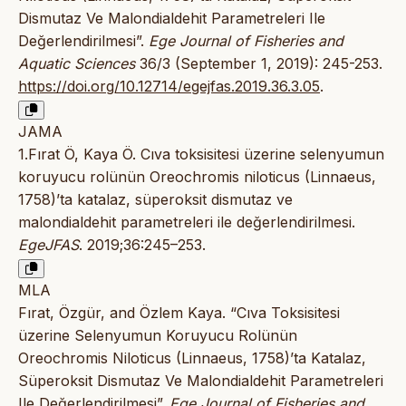
Dismutaz Ve Malondialdehit Parametreleri Ile
Değerlendirilmesi”.
Ege Journal of Fisheries and
Aquatic Sciences
36/3 (September 1, 2019): 245-253.
https://doi.org/10.12714/egejfas.2019.36.3.05
.
JAMA
1.Fırat Ö, Kaya Ö. Cıva toksisitesi üzerine selenyumun
koruyucu rolünün Oreochromis niloticus (Linnaeus,
1758)’ta katalaz, süperoksit dismutaz ve
malondialdehit parametreleri ile değerlendirilmesi.
EgeJFAS
. 2019;36:245–253.
MLA
Fırat, Özgür, and Özlem Kaya. “Cıva Toksisitesi
üzerine Selenyumun Koruyucu Rolünün
Oreochromis Niloticus (Linnaeus, 1758)’ta Katalaz,
Süperoksit Dismutaz Ve Malondialdehit Parametreleri
Ile Değerlendirilmesi”.
Ege Journal of Fisheries and