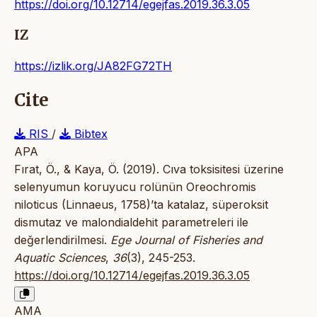
https://doi.org/10.12714/egejfas.2019.36.3.05
IZ
https://izlik.org/JA82FG72TH
Cite
RIS
/
Bibtex
APA
Fırat, Ö., & Kaya, Ö. (2019). Cıva toksisitesi üzerine
selenyumun koruyucu rolünün Oreochromis
niloticus (Linnaeus, 1758)’ta katalaz, süperoksit
dismutaz ve malondialdehit parametreleri ile
değerlendirilmesi.
Ege Journal of Fisheries and
Aquatic Sciences
,
36
(3), 245-253.
https://doi.org/10.12714/egejfas.2019.36.3.05
AMA