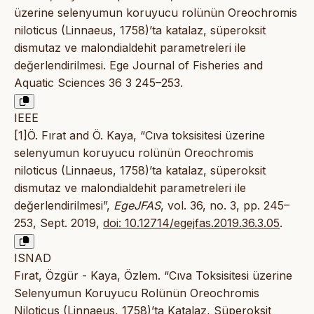
üzerine selenyumun koruyucu rolünün Oreochromis
niloticus (Linnaeus, 1758)’ta katalaz, süperoksit
dismutaz ve malondialdehit parametreleri ile
değerlendirilmesi. Ege Journal of Fisheries and
Aquatic Sciences 36 3 245–253.
IEEE
[1]Ö. Fırat and Ö. Kaya, “Cıva toksisitesi üzerine
selenyumun koruyucu rolünün Oreochromis
niloticus (Linnaeus, 1758)’ta katalaz, süperoksit
dismutaz ve malondialdehit parametreleri ile
değerlendirilmesi”,
EgeJFAS
, vol. 36, no. 3, pp. 245–
253, Sept. 2019,
doi: 10.12714/egejfas.2019.36.3.05
.
ISNAD
Fırat, Özgür - Kaya, Özlem. “Cıva Toksisitesi üzerine
Selenyumun Koruyucu Rolünün Oreochromis
Niloticus (Linnaeus, 1758)’ta Katalaz, Süperoksit