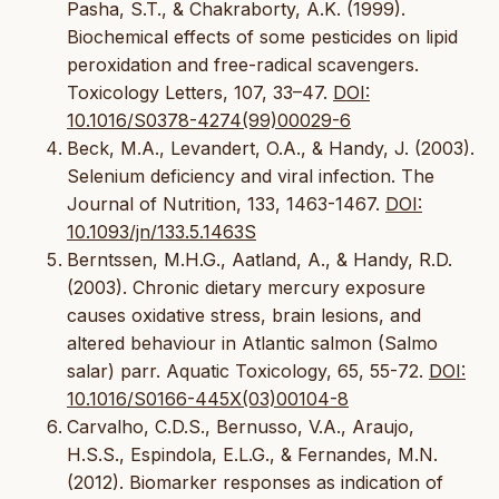
Pasha, S.T., & Chakraborty, A.K. (1999).
Biochemical effects of some pesticides on lipid
peroxidation and free-radical scavengers.
Toxicology Letters, 107, 33–47.
DOI:
10.1016/S0378-4274(99)00029-6
Beck, M.A., Levandert, O.A., & Handy, J. (2003).
Selenium deficiency and viral infection. The
Journal of Nutrition, 133, 1463-1467.
DOI:
10.1093/jn/133.5.1463S
Berntssen, M.H.G., Aatland, A., & Handy, R.D.
(2003). Chronic dietary mercury exposure
causes oxidative stress, brain lesions, and
altered behaviour in Atlantic salmon (Salmo
salar) parr. Aquatic Toxicology, 65, 55-72.
DOI:
10.1016/S0166-445X(03)00104-8
Carvalho, C.D.S., Bernusso, V.A., Araujo,
H.S.S., Espindola, E.L.G., & Fernandes, M.N.
(2012). Biomarker responses as indication of