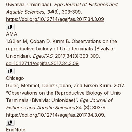
(Bivalvia: Unionidae).
Ege Journal of Fisheries and
Aquatic Sciences
,
34
(3), 303-309.
https://doi.org/10.12714/egejfas.2017.34.3.09
AMA
1.Güler M, Çoban D, Kırım B. Observations on the
reproductive biology of Unio terminalis (Bivalvia:
Unionidae).
EgeJFAS
. 2017;34(3):303-309.
doi:10.12714/egejfas.2017.34.3.09
Chicago
Güler, Mehmet, Deniz Çoban, and Birsen Kırım. 2017.
“Observations on the Reproductive Biology of Unio
Terminalis (Bivalvia: Unionidae)”.
Ege Journal of
Fisheries and Aquatic Sciences
34 (3): 303-9.
https://doi.org/10.12714/egejfas.2017.34.3.09
.
EndNote