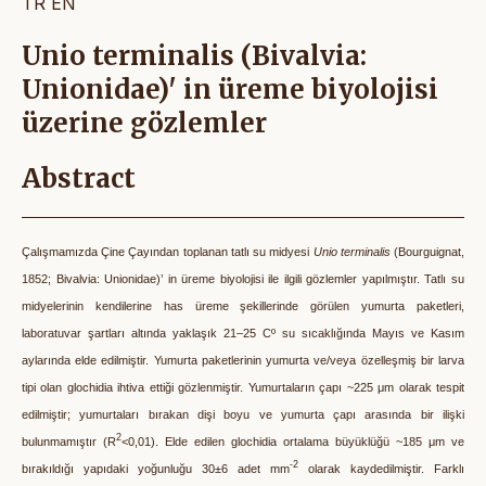
TR
EN
Unio terminalis (Bivalvia:
Unionidae)' in üreme biyolojisi
üzerine gözlemler
Abstract
Çalışmamızda Çine Çayından toplanan tatlı su midyesi
Unio terminalis
(
Bourguignat,
1852
; Bivalvia: Unionidae)’ in üreme biyolojisi ile ilgili gözlemler yapılmıştır. Tatlı su
midyelerinin kendilerine has üreme şekillerinde görülen yumurta paketleri,
laboratuvar şartları altında yaklaşık 21–25 Cº su sıcaklığında Mayıs ve Kasım
aylarında elde edilmiştir. Yumurta paketlerinin yumurta ve/veya özelleşmiş bir larva
tipi olan glochidia ihtiva ettiği gözlenmiştir. Yumurtaların çapı ~225 μm olarak tespit
edilmiştir; yumurtaları bırakan dişi boyu ve yumurta çapı arasında bir ilişki
2
bulunmamıştır
(R
<0,01)
. Elde edilen glochidia ortalama büyüklüğü ~185 μm ve
-2
bırakıldığı yapıdaki yoğunluğu 30±6 adet mm
olarak kaydedilmiştir. Farklı