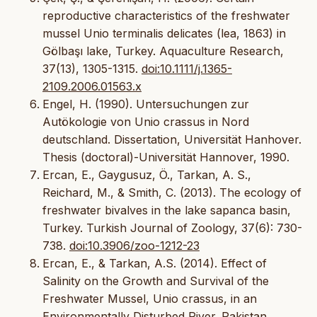
reproductive characteristics of the freshwater
mussel Unio terminalis delicates (lea, 1863) in
Gölbaşı lake, Turkey. Aquaculture Research,
37(13), 1305-1315.
doi:10.1111/j.1365-
2109.2006.01563.x
Engel, H. (1990). Untersuchungen zur
Autökologie von Unio crassus in Nord
deutschland. Dissertation, Universität Hanhover.
Thesis (doctoral)-Universität Hannover, 1990.
Ercan, E., Gaygusuz, Ö., Tarkan, A. S.,
Reichard, M., & Smith, C. (2013). The ecology of
freshwater bivalves in the lake sapanca basin,
Turkey. Turkish Journal of Zoology, 37(6): 730-
738.
doi:10.3906/zoo-1212-23
Ercan, E., & Tarkan, A.S. (2014). Effect of
Salinity on the Growth and Survival of the
Freshwater Mussel, Unio crassus, in an
Environmentally Disturbed River. Pakistan