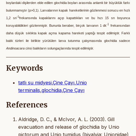
boylardaki dişilerden elde edilen glochidia boyları arasında anlamlı bir büyüklük farkı
bulunmamıştır (p>0,1). Larvalarının kapak hareketlerinin gözlenmesi sonucu en hızlı
-1
1,2 sn
frekansında kapaklarını açıp kapattıkları ve bu hızı 15 sn boyunca
-1
koruyabildikleri gözlenmiştir. Bununla beraber, birçok larvanın 1 dk
frekansından
daha düşük sıklıkta kapak açma kapama hareketi yaptığı tespit edilmiştir. Farklı
balık türleri ile birlikte yürütülen larva tutunma çalışmasında glochidia sadece
Andinoacara
cinsi balıkların solungaçlarında tespit edilmiştir.
Keywords
tatlı su midyesi,Çine Çayı,Unio
terminalis,glochidia,Çine Çayı
References
Aldridge, D. C., & McIvor, A. L. (2003). Gill
evacuation and release of glochidia by Unio
pictorum and Unio tumidus (bivalvia: Unionidae)