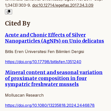
1;34(3):303-9.
doi:10.12714/egejfas.2017.34.3.09
Cited By
Acute and Chonic Effects of Silver
Nanoparticles (AgNPs) on Unio delicatus
Bitlis Eren Üniversitesi Fen Bilimleri Dergisi
https://doi.org/10.17798/bitlisfen.1351240
Mineral content and seasonal variation
of proximate composition in four
sympatric freshwater mussels
Molluscan Research
https://doi.org/10.1080/13235818.2024.2446878