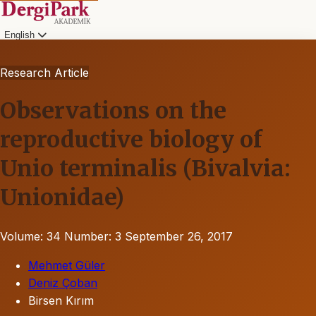
English
Research Article
Observations on the
reproductive biology of
Unio terminalis (Bivalvia:
Unionidae)
Volume: 34
Number: 3
September 26, 2017
Mehmet Güler
Deniz Çoban
Birsen Kırım