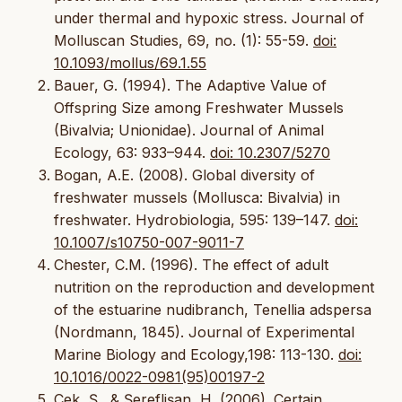
under thermal and hypoxic stress. Journal of
Molluscan Studies, 69, no. (1): 55-59.
doi:
10.1093/mollus/69.1.55
Bauer, G. (1994). The Adaptive Value of
Offspring Size among Freshwater Mussels
(Bivalvia; Unionidae). Journal of Animal
Ecology, 63: 933–944.
doi: 10.2307/5270
Bogan, A.E. (2008). Global diversity of
freshwater mussels (Mollusca: Bivalvia) in
freshwater. Hydrobiologia, 595: 139–147.
doi:
10.1007/s10750-007-9011-7
Chester, C.M. (1996). The effect of adult
nutrition on the reproduction and development
of the estuarine nudibranch, Tenellia adspersa
(Nordmann, 1845). Journal of Experimental
Marine Biology and Ecology,198: 113-130.
doi:
10.1016/0022-0981(95)00197-2
Çek, Ş., & Şereflişan, H. (2006). Certain